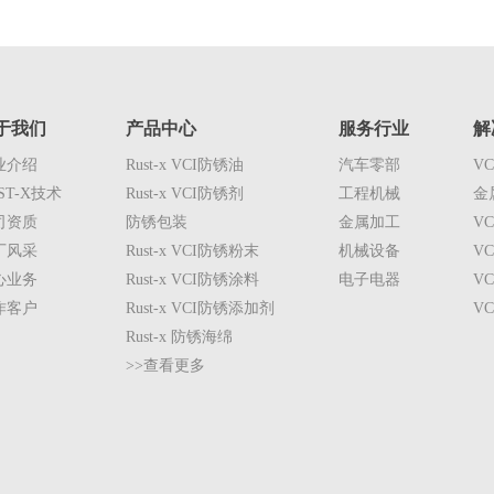
于我们
产品中心
服务行业
解
业介绍
Rust-x VCI防锈油
汽车零部
V
ST-X技术
Rust-x VCI防锈剂
工程机械
金
司资质
防锈包装
金属加工
V
厂风采
Rust-x VCI防锈粉末
机械设备
V
心业务
Rust-x VCI防锈涂料
电子电器
V
作客户
Rust-x VCI防锈添加剂
V
Rust-x 防锈海绵
>>查看更多