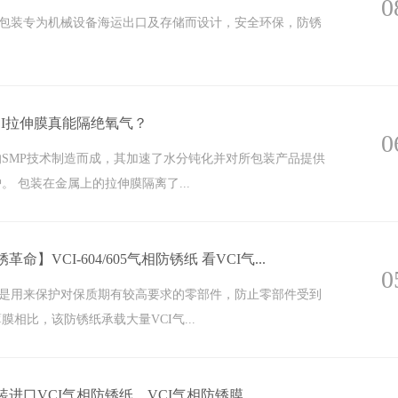
0
膜包装专为机械设备海运出口及存储而设计，安全环保，防锈
VCI拉伸膜真能隔绝氧气？
0
SMP技术制造而成，其加速了水分钝化并对所包装产品提供
。 包装在金属上的拉伸膜隔离了...
锈革命】VCI-604/605气相防锈纸 看VCI气...
0
纸是用来保护对保质期有较高要求的零部件，防止零部件受到
膜相比，该防锈纸承载大量VCI气...
x原装进口VCI气相防锈纸，VCI气相防锈膜，...