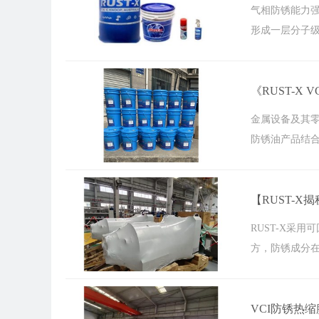
气相防锈能力强
形成一层分子级
《RUST-X 
金属设备及其
防锈油产品结合
【RUST-X
RUST-X采
方，防锈成分在
VCI防锈热