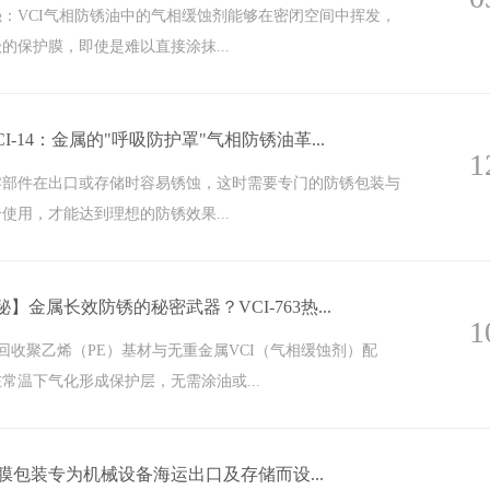
：VCI气相防锈油中的气相缓蚀剂能够在密闭空间中挥发，
的保护膜，即使是难以直接涂抹...
VCI-14：金属的"呼吸防护罩"气相防锈油革...
1
零部件在出口或存储时容易锈蚀，这时需要专门的防锈包装与
使用，才能达到理想的防锈效果...
揭秘】金属长效防锈的秘密武器？VCI-763热...
1
用可回收聚乙烯（PE）基材与无重金属VCI（气相缓蚀剂）配
常温下气化形成保护层，无需涂油或...
缩膜包装专为机械设备海运出口及存储而设...