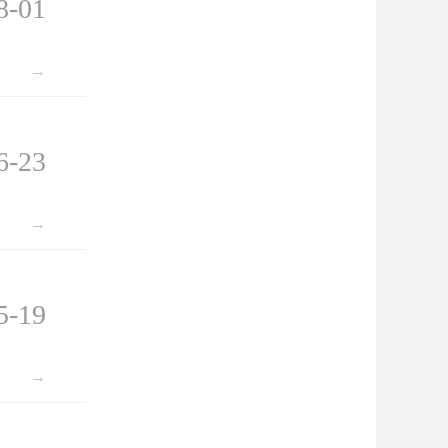
8-01
→
6-23
→
5-19
→