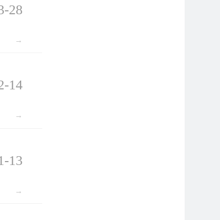
3-28
→
2-14
→
1-13
→