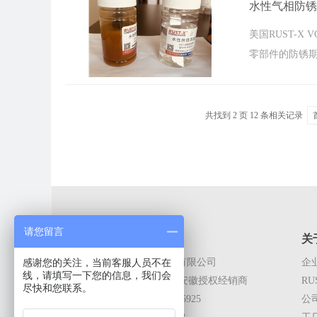
水性气相防锈添
美国RUST-X
零部件的防锈期进
共找到
2
页
12
条相关记录
请您留言
联系我们
关
上海筠森包装材料有限公司
企
感谢您的关注，当前客服人员不在
线，请填写一下您的信息，我们会
RUST-X上海,江苏,安徽授权经销商
RU
尽快和您联系。
电话：+86-13916136925
公