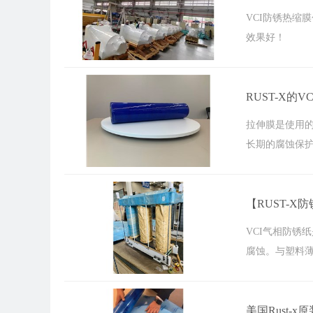
VCI防锈热缩
效果好！
RUST-X的
拉伸膜是使用的
长期的腐蚀保护
【RUST-X防
VCI气相防锈
腐蚀。与塑料薄
美国Rust-