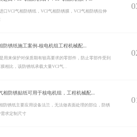
0
原装进口VCI气相防锈纸，VCI气相防锈膜，VCI气相防锈拉伸
障
CI气相防锈纸施工案例-核电机组工程机械配...
0
纸是用来保护对保质期有较高要求的零部件，防止零部件受到
膜相比，该防锈纸承载大量VCI气...
VCI气相防锈贴纸可用于核电机组，工程机械配...
0
VCI气相防锈纸主要应用设备法兰，无法做表面处理的部位，防锈
户需求定制尺寸