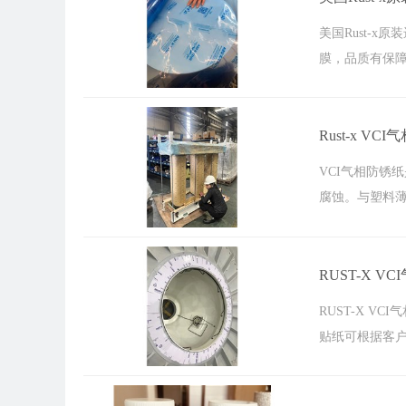
美国Rust-x
膜，品质有保
Rust-x V
VCI气相防锈
腐蚀。与塑料薄
RUST-X 
RUST-X 
贴纸可根据客