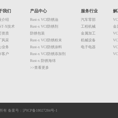
于我们
产品中心
服务行业
解
业介绍
Rust-x VCI防锈油
汽车零部
V
ST-X技术
Rust-x VCI防锈剂
工程机械
金
司资质
防锈包装
金属加工
V
厂风采
Rust-x VCI防锈粉末
机械设备
V
心业务
Rust-x VCI防锈涂料
电子电器
V
作客户
Rust-x VCI防锈添加剂
V
Rust-x 防锈海绵
>>查看更多
版权所有 备案号：
沪ICP备18027284号-1