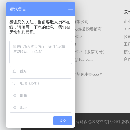
请您留言
联系我们
关
感谢您的关注，当前客服人员不在
上海筠森包装材料有限公司
企
线，请填写一下您的信息，我们会
RUST-X上海,江苏,安徽授权经销商
RU
尽快和您联系。
电话：+86-13916136925
公
传真：021-60130708
工
手机：+86-13916136925（微信同号）
核
邮箱：13916136925@163.com
合
Q Q：1249655172
地址：上海市青浦区新凤中路555号
提交
Copyright © 2018 上海筠森包装材料有限公司 