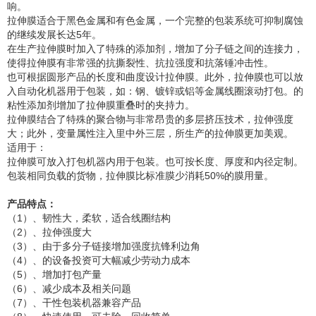
响。
拉伸膜适合于黑色金属和有色金属，一个完整的包装系统可抑制腐蚀
的继续发展长达5年。
在生产拉伸膜时加入了特殊的添加剂，增加了分子链之间的连接力，
使得拉伸膜有非常强的抗撕裂性、抗拉强度和抗落锤冲击性。
也可根据圆形产品的长度和曲度设计拉伸膜。此外，拉伸膜也可以放
入自动化机器用于包装，如：钢、镀锌或铝等金属线圈滚动打包。的
粘性添加剂增加了拉伸膜重叠时的夹持力。
拉伸膜结合了特殊的聚合物与非常昂贵的多层挤压技术，拉伸强度
大；此外，变量属性注入里中外三层，所生产的拉伸膜更加美观。
适用于：
拉伸膜可放入打包机器内用于包装。也可按长度、厚度和内径定制。
包装相同负载的货物，拉伸膜比标准膜少消耗50%的膜用量。
产品特点：
（1）、韧性大，柔软，适合线圈结构
（2）、拉伸强度大
（3）、由于多分子链接增加强度抗锋利边角
（4）、的设备投资可大幅减少劳动力成本
（5）、增加打包产量
（6）、减少成本及相关问题
（7）、干性包装机器兼容产品