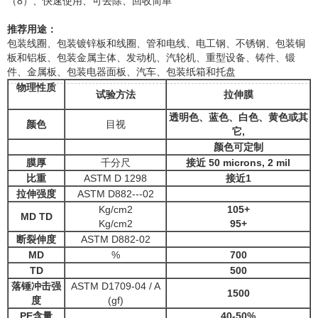
（8）、快速使用、可去除、回收简单
推荐用途：
包装线圈、包装镀锌板和线圈、管和电线、电工钢、不锈钢、包装铜
板和铝板、包装金属主体、发动机、汽轮机、重型设备、铸件、锻
件、金属板、包装电器面板、汽车、包装纸箱和托盘
物理性质
试验方法
拉伸膜
透明色、蓝色、白色、黄色或其
颜色
目视
它,
颜色可定制
膜厚
千分尺
接近 50 microns, 2 mil
比重
ASTM D 1298
接近1
拉伸强度
ASTM D882--‐02
Kg/cm2
105+
MD
TD
Kg/cm2
95+
断裂伸度
ASTM D882-02
MD
%
700
TD
500
落锤冲击强
ASTM D1709-04 / A
1500
度
(gf)
PE
含量
40-50%