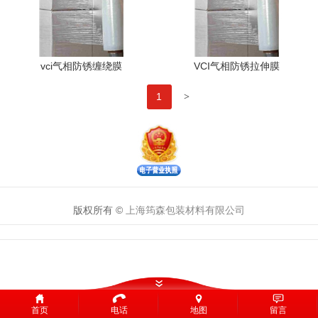
vci气相防锈缠绕膜
VCI气相防锈拉伸膜
>
1
版权所有 ©
上海筠森包装材料有限公司
首页
电话
地图
留言