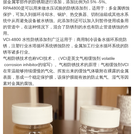
据金属零部件的防锈期进行添加，添加比例为
0.5% -5%
。
RPA4800
是可以用来做水压试验的防锈添加剂，适用于：多金属锈蚀
保护，可加入到循环冷却水、锅炉、热交换器、切削油箱或其他水系
统中从而避免设备被水锈蚀。此添加剂还可以加入到暂停使用或备用
的管道中，在这种情况下，混合了防锈剂的水也有防止管道锈蚀的作
用。
VCI-4800
水性防锈添加剂广泛运用于：商用制冷设备水循环系统防
锈，注塑行业水塔循环系统锈蚀防控，金属加工行业水循环系统的防
锈等诸多行业。
气相防锈技术也称
VCI
技术，（
VCI
是英文气相缓蚀剂
volatile
corrosion inhibitor
的缩写）。气相防锈技术的原理：气相缓蚀剂
VCI
在常温能够持续缓慢的气化、挥发出来的缓蚀气体吸附在裸露的金属
表面，形成一个稳定保护膜，该保护膜能有效的防止氧气、湿气等因
素对金属的腐蚀。