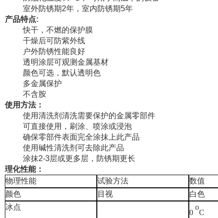
室外
防锈期
2
年，室
内
防锈期
5
年
产品特点
:
快干，不燃的保护膜
干燥后可防紫外线
户外防锈性能良好
透明涂层可观测金属基材
颜色可选，默认透明色
多金属保护
不含胺
使用方法：
使用清洗剂清洗需要保护的金属零部件
可直接使用，刷涂、喷涂或浸泡
确保零部件表面完全涂抹上此产品
使用碱性清洗剂可去除此产品
涂抹
2-3
层或更多层，防锈期更长
理化性能：
物理性能
试验方法
数值
颜色
目视
白
色
冰点
o
0
C