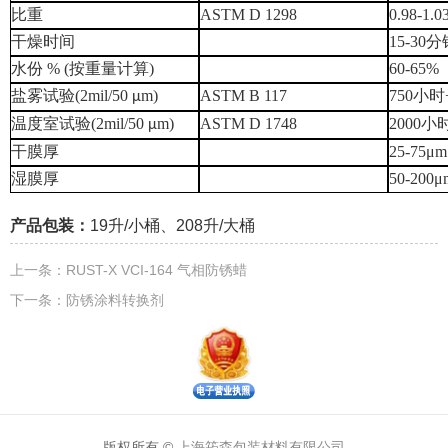
比重
ASTM D 1298
0.98-1.0
干燥时间
15-30
分
水份
% (
按重量计算
)
60-65%
盐雾
试验
(2
mil
/50
m
)
ASTM B 117
750
小时
µ
温度室
试验
(2
mil
/50
m
)
ASTM D 1748
2000
小
µ
干膜厚
25-75μm
湿膜厚
50-200μ
产品包装：
19
升
/
小桶、
208
升
/
大桶
上一条：
RUST-X VCI-164 气相防锈蜡
下一条：
防锈涂料转换剂
版权所有 ©
上海筠森包装材料有限公司