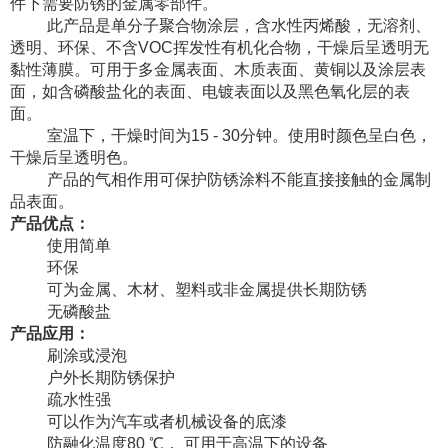
件下需要防锈的金属零部件。
此产品是单分子聚合物涂层，含水性丙烯酸，无溶剂、
透明、环保、不含VOC
挥发性有机化合物，干燥后呈
透明无
黏性薄膜。可用于多金属表面、木质表面、黄铜以及涂层表
面，如含磷酸盐化的表面、电镀表面以及黑色氧化层的表
面。
室温下，干燥时间为15 - 30
分钟。
使用时颜色呈白色，
干燥后呈透明色。
产品的气相作用可保护防锈涂料不能直接接触的金属制
品表面。
产品优点：
使用简单
环保
可为金属、木材、塑料或非金属提供长期防锈
无磷酸盐
产品应用：
刷涂或浸泡
户外长期防锈保护
疏水性强
可以作为汽车或者机械设备的底漆
防
融化温度
80 ℃，
可用于高温下的设备